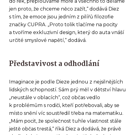
do řek, přeplouváme moře a všechno to děláme
jen proto, že chceme něco zažít,“ dodává Diez
s tím, že emoce jsou jedním z pilířů filozofie
značky CUPRA. „Proto tolik tlačíme na pocity
a tvoříme exkluzivní design, který do auta vnáší
určité smyslové napětí,“ dodává.
Představivost a odhodlání
Imaginace je podle Dieze jednou z nejsilnějších
lidských schopností. Sám prý měl v dětství hlavu
„neustále v oblacích“, což občas vedlo
k problémům s rodiči, kteří potřebovali, aby se
místo snění víc soustředil třeba na matematiku.
„Mám pocit, že společnost tuhle vlastnost stále
ještě občas trestá,“ říká Diez a dodává, že právě