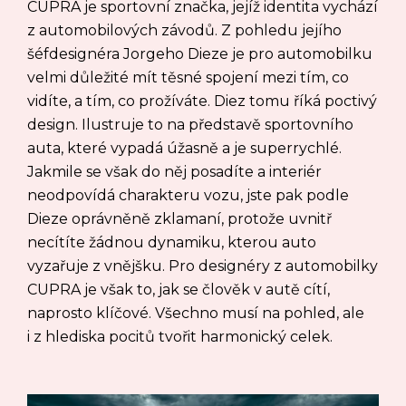
CUPRA je sportovní značka, jejíž identita vychází
z automobilových závodů. Z pohledu jejího
šéfdesignéra Jorgeho Dieze je pro automobilku
velmi důležité mít těsné spojení mezi tím, co
vidíte, a tím, co prožíváte. Diez tomu říká poctivý
design. Ilustruje to na představě sportovního
auta, které vypadá úžasně a je superrychlé.
Jakmile se však do něj posadíte a interiér
neodpovídá charakteru vozu, jste pak podle
Dieze oprávněně zklamaní, protože uvnitř
necítíte žádnou dynamiku, kterou auto
vyzařuje z vnějšku. Pro designéry z automobilky
CUPRA je však to, jak se člověk v autě cítí,
naprosto klíčové. Všechno musí na pohled, ale
i z hlediska pocitů tvořit harmonický celek.