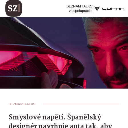
SEZNAM TALKS
ve spolupráci s
SEZNAM TALKS
Smyslové napětí. Španělský
designér navrhuje auta tak, aby