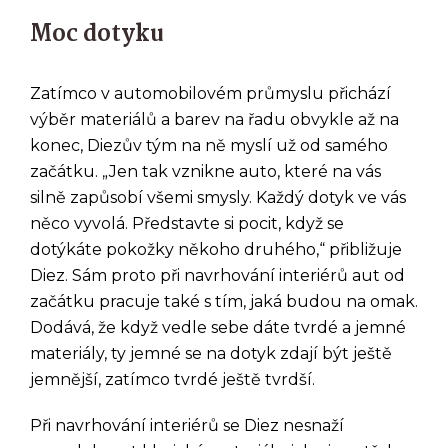
Moc dotyku
Zatímco v automobilovém průmyslu přichází
výběr materiálů a barev na řadu obvykle až na
konec, Diezův tým na ně myslí už od samého
začátku. „Jen tak vznikne auto, které na vás
silně zapůsobí všemi smysly. Každý dotyk ve vás
něco vyvolá. Představte si pocit, když se
dotýkáte pokožky někoho druhého,“ přibližuje
Diez. Sám proto při navrhování interiérů aut od
začátku pracuje také s tím, jaká budou na omak.
Dodává, že když vedle sebe dáte tvrdé a jemné
materiály, ty jemné se na dotyk zdají být ještě
jemnější, zatímco tvrdé ještě tvrdší.
Při navrhování interiérů se Diez nesnaží