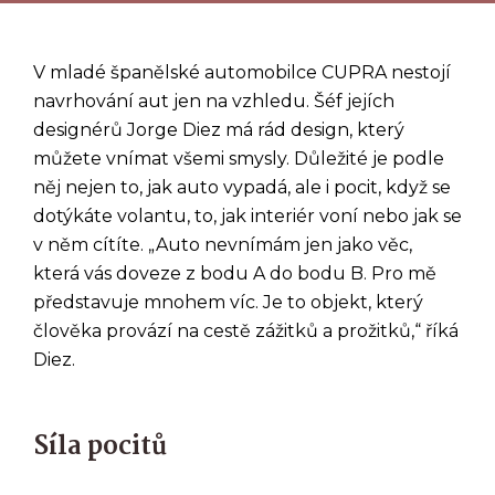
V mladé španělské automobilce CUPRA nestojí
navrhování aut jen na vzhledu. Šéf jejích
designérů Jorge Diez má rád design, který
můžete vnímat všemi smysly. Důležité je podle
něj nejen to, jak auto vypadá, ale i pocit, když se
dotýkáte volantu, to, jak interiér voní nebo jak se
v něm cítíte. „Auto nevnímám jen jako věc,
která vás doveze z bodu A do bodu B. Pro mě
představuje mnohem víc. Je to objekt, který
člověka provází na cestě zážitků a prožitků,“ říká
Diez.
Síla pocitů