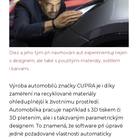
Diez a jeho tým při navrhování aut experimentují nejen
s designem, ale také s použitými materiály, světlem
i barvami.
Výroba automobilů značky CUPRA je i díky
zaměření na recyklované materiály
ohleduplnější k životnímu prostředí.
Automobilka pracuje například s 3D tiskem či
3D pletením, ale i s takzvaným parametrickým
designem. To znamená, že software při úpravě
jedné požadované vlastnosti automaticky