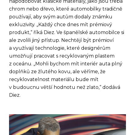
napodobovat klasické materiály, jako jsou třeba
chrom nebo dřevo, které automobilky tradičně
používají, aby svým autům dodaly známku
exkluzivity. „Každý chce dnes mít prémiový
produkt,“ říká Diez. Ve španělské automobilce si
ale zvolili jiný přístup. Nechtějí být prémioví
a využívají technologie, které designérům
umožňují pracovat s recyklovaným plastem
z oceánu. „Mohli bychom mít interiér auta plný
doplňků ze žlutého kovu, ale věříme, že
recyklovatelnost materiálu bude mít
v budoucnu větší hodnotu než zlato,“ dodává
Diez.