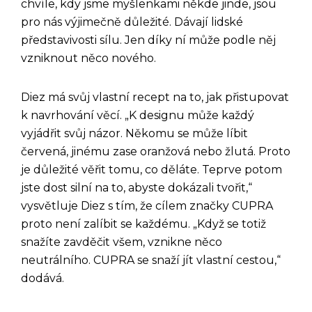
chvíle, kdy jsme myšlenkami někde jinde, jsou
pro nás výjimečně důležité. Dávají lidské
představivosti sílu. Jen díky ní může podle něj
vzniknout něco nového.
Diez má svůj vlastní recept na to, jak přistupovat
k navrhování věcí. „K designu může každý
vyjádřit svůj názor. Někomu se může líbit
červená, jinému zase oranžová nebo žlutá. Proto
je důležité věřit tomu, co děláte. Teprve potom
jste dost silní na to, abyste dokázali tvořit,“
vysvětluje Diez s tím, že cílem značky CUPRA
proto není zalíbit se každému. „Když se totiž
snažíte zavděčit všem, vznikne něco
neutrálního. CUPRA se snaží jít vlastní cestou,“
dodává.