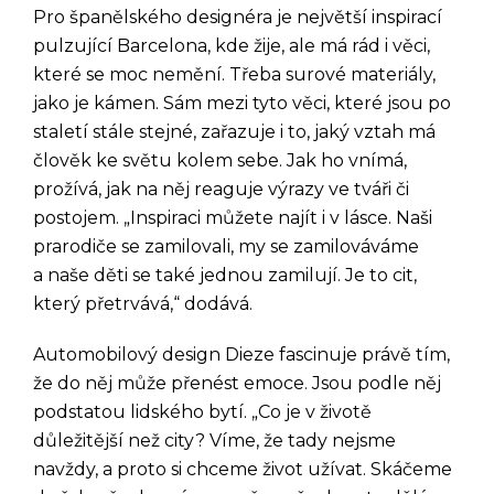
Pro španělského designéra je největší inspirací
pulzující Barcelona, kde žije, ale má rád i věci,
které se moc nemění. Třeba surové materiály,
jako je kámen. Sám mezi tyto věci, které jsou po
staletí stále stejné, zařazuje i to, jaký vztah má
člověk ke světu kolem sebe. Jak ho vnímá,
prožívá, jak na něj reaguje výrazy ve tváři či
postojem. „Inspiraci můžete najít i v lásce. Naši
prarodiče se zamilovali, my se zamilováváme
a naše děti se také jednou zamilují. Je to cit,
který přetrvává,“ dodává.
Automobilový design Dieze fascinuje právě tím,
že do něj může přenést emoce. Jsou podle něj
podstatou lidského bytí. „Co je v životě
důležitější než city? Víme, že tady nejsme
navždy, a proto si chceme život užívat. Skáčeme