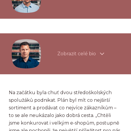
Zobrazit celé bio
Na začátku byla chuť dvou středoškolských
spolužáků podnikat. Plán byl mít co nejširší
sortiment a prodávat co nejvíce zákazníkům –
to se ale neukázalo jako dobrá cesta. „Chtěli
jsme konkurovat i velkým e-shopům, postupně
jsme ale pochopili, že největší příležitost pro nás