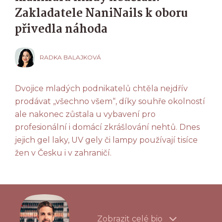
Zakladatele NaniNails k oboru
přivedla náhoda
RADKA BALAJKOVÁ
Dvojice mladých podnikatelů chtěla nejdřív
prodávat „všechno všem“, díky souhře okolností
ale nakonec zůstala u vybavení pro
profesionální i domácí zkrášlování nehtů. Dnes
jejich gel laky, UV gely či lampy používají tisíce
žen v Česku i v zahraničí.
Zobrazit celé bio