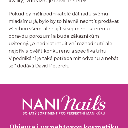
kvality,“ zdůrazňuje David Peterek.
Pokud by měli podnikatelé dát radu svému
mladšímu já, bylo by to hlavně nechtít prodávat
všechno všem, ale najít si segment, kterému
opravdu porozumí a bude zákazníkům
užitečný. „A nedělat intuitivní rozhodnutí, ale
nejdřív si ověřit konkurenci a specifika trhu.
V podnikání je také potřeba mít odvahu a nebát
se,“ dodává David Peterek.
Objevte i vy nehtovou kosmetiku