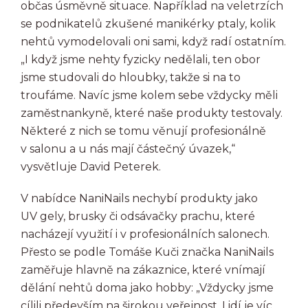
občas úsměvně situace. Například na veletrzích
se podnikatelů zkušené manikérky ptaly, kolik
nehtů vymodelovali oni sami, když radí ostatním.
„I když jsme nehty fyzicky nedělali, ten obor
jsme studovali do hloubky, takže si na to
troufáme. Navíc jsme kolem sebe vždycky měli
zaměstnankyně, které naše produkty testovaly.
Některé z nich se tomu věnují profesionálně
v salonu a u nás mají částečný úvazek,“
vysvětluje David Peterek.
V nabídce NaniNails nechybí produkty jako
UV gely, brusky či odsávačky prachu, které
nacházejí využití i v profesionálních salonech.
Přesto se podle Tomáše Kuči značka NaniNails
zaměřuje hlavně na zákaznice, které vnímají
dělání nehtů doma jako hobby: „Vždycky jsme
cílili především na širokou veřejnost. Lidí je víc