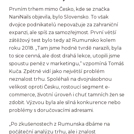
Prvním trhem mimo Česko, kde se značka
NaniNails objevila, bylo Slovensko. To však
dvojice podnikatelů nepovažuje za zahraniční
expanzi, ale spíš za samozřejmost. První větší
zátěžový test bylo tedy až Rumunsko kolem
roku 2018. „Tam jsme hodně tvrdě narazili, byla
to sice cenná, ale dost drahá lekce, utopili jsme
spoustu peněz v marketingu,“ vzpomíná Tomáš
Kuča. Zpětně vidí jako největší problém
neznalost trhu. Spoléhali na dvojnásobnou
velikost oproti Česku, rostoucí segment e-
commerce, životní úroveň i chuť tamních žen se
zdobit. Výzvou byla ale silná konkurence nebo
problémy s doručovacími adresami.
„Po zkušenostech z Rumunska dbáme na
počáteční analýzu trhu, ale i znalost