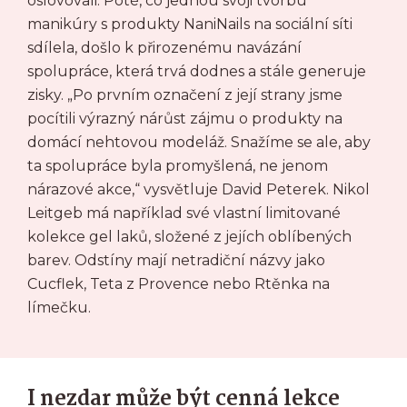
oslovovali. Poté, co jednou svoji tvorbu
manikúry s produkty NaniNails na sociální síti
sdílela, došlo k přirozenému navázání
spolupráce, která trvá dodnes a stále generuje
zisky. „Po prvním označení z její strany jsme
pocítili výrazný nárůst zájmu o produkty na
domácí nehtovou modeláž. Snažíme se ale, aby
ta spolupráce byla promyšlená, ne jenom
nárazové akce,“ vysvětluje David Peterek. Nikol
Leitgeb má například své vlastní limitované
kolekce gel laků, složené z jejích oblíbených
barev. Odstíny mají netradiční názvy jako
Cucflek, Teta z Provence nebo Rtěnka na
límečku.
I nezdar může být cenná lekce