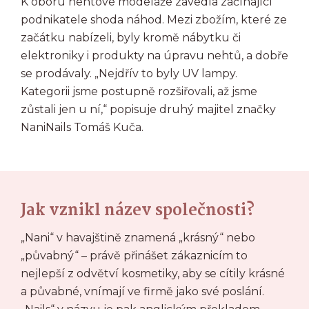
K oboru nehtové modeláže zavedla začínající
podnikatele shoda náhod. Mezi zbožím, které ze
začátku nabízeli, byly kromě nábytku či
elektroniky i produkty na úpravu nehtů, a dobře
se prodávaly. „Nejdřív to byly UV lampy.
Kategorii jsme postupně rozšiřovali, až jsme
zůstali jen u ní,“ popisuje druhý majitel značky
NaniNails Tomáš Kuča.
Jak vznikl název společnosti?
„Nani“ v havajštině znamená „krásný“ nebo
„půvabný“ – právě přinášet zákaznicím to
nejlepší z odvětví kosmetiky, aby se cítily krásné
a půvabné, vnímají ve firmě jako své poslání.