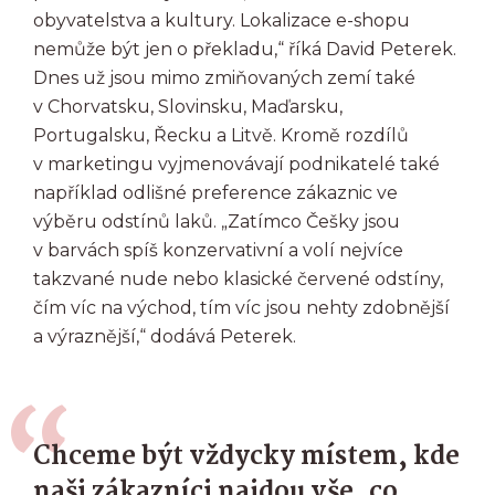
obyvatelstva a kultury. Lokalizace e-shopu
nemůže být jen o překladu,“ říká David Peterek.
Dnes už jsou mimo zmiňovaných zemí také
v Chorvatsku, Slovinsku, Maďarsku,
Portugalsku, Řecku a Litvě. Kromě rozdílů
v marketingu vyjmenovávají podnikatelé také
například odlišné preference zákaznic ve
výběru odstínů laků. „Zatímco Češky jsou
v barvách spíš konzervativní a volí nejvíce
takzvané nude nebo klasické červené odstíny,
čím víc na východ, tím víc jsou nehty zdobnější
a výraznější,“ dodává Peterek.
Chceme být vždycky místem, kde
naši zákazníci najdou vše, co