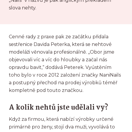
„Nails“ v názvu je pak anglickým překladem
slova nehty.
Cenné rady z praxe pak ze začátku přidala
sestřenice Davida Peterka, která se nehtové
modeláži věnovala profesionálně. „Obor jsme
objevovali víc a víc do hloubky a začal nás
opravdu bavit,“ dodává Peterek. Vyústěním
toho bylo v roce 2012 založení značky NaniNails
a postupný přechod na prodej výrobků téměř
kompletně pod touto značkou.
A kolik nehtů jste udělali vy?
Když za firmou, která nabízí výrobky určené
primárně pro ženy, stojí dva muži, vyvolává to