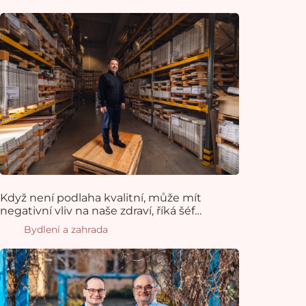
Když není podlaha kvalitní, může mít
negativní vliv na naše zdraví, říká šéf
jednoho z největších dodavatelů podlah
Bydlení a zahrada
v Česku