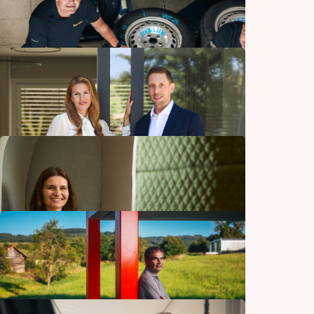
Podnikání
Drahokamy z vesmíru i diamanty
z laboratoře. Klenota propojuje tradiční
řemeslo s novými materiály
Podnikání
Jak se testují pneumatiky? Více než
600krát objedou zeměkouli
Automoto
Brali ho pacienti s rakovinou i ozáření radiací
z Černobylu. Dnes doplněk stravy vyrábí
rodinná firma
Zdraví