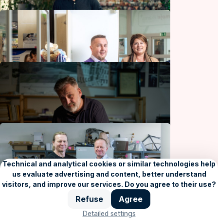
Papírové doklady jsou minulostí. Firmy
dnes digitalizují účtenky i cesťáky
Finance
Padesát let čekání. Na Opatově konečně
vyroste centrum Jižního Města
Bydlení a zahrada
Změří vám tlak i paměť
Zdraví
Opatov získá novou tvář. Nestavíme dům,
měníme celé Jižní Město, říká architekt
Bydlení a zahrada