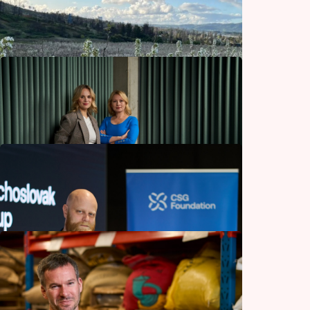
Novinář projel stopem skoro celý svět
Ostatní
Ze slovenské Oravy zamířil do Chile. V sadu
pod Andami teď pálí hruškovici
Gastronomie
Křišťálová koule nefunguje, ale zkušenosti
ano. Poradkyně z Hills předvídají rizika dřív,
než ohrozí firmy
Finance