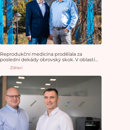
Reprodukční medicína prodělala za
poslední dekády obrovský skok. V oblasti
samotného početí ale stále zůstávají dvě
Zdraví
neobjasněné otázky