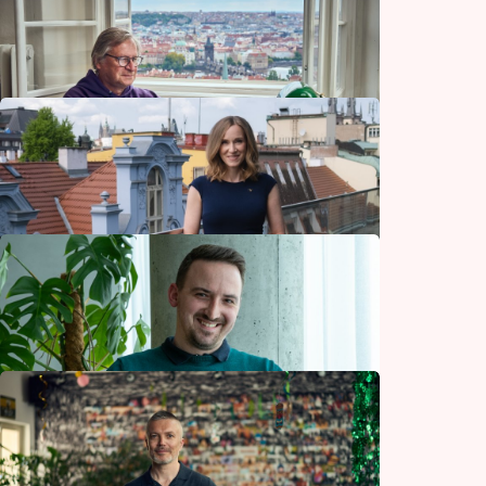
i vitamín D. Nemáme je kde brát, říká šéf
BrainMarketu
Zdraví
Penta láká investory na Fortunu, lékárny
Dr. Max i vlastní developerské projekty
Finance
Architekti chtěli z Jižáku udělat město
budoucnosti.
Bydlení a zahrada
Legendární český hornoplošník slouží světu
už přes půl století a stále má co nabídnout
Technologie