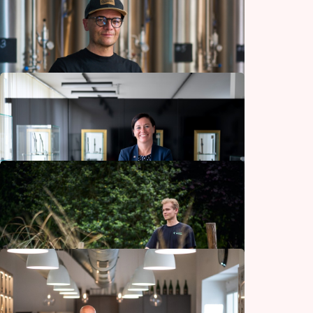
Rosteme s dítětem
Rodina a děti
Prestižní Barumka začínala jako amatérský
závod kolem komína
Automoto
Ve dvou se to lépe táhne. Budvar
a minipivovary ukazují, že skvělé pivo není
jen ležák
Gastronomie
Značka hodinek Prim už je jen jedna. Nová
limitovaná edice připomíná legendární
model pro potápěče
Podnikání