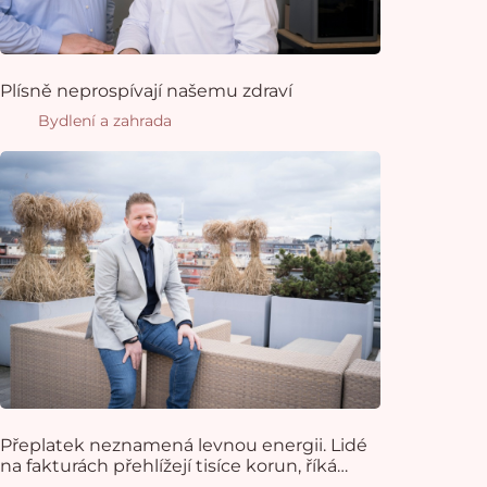
Plísně neprospívají našemu zdraví
Bydlení a zahrada
Přeplatek neznamená levnou energii. Lidé
na fakturách přehlížejí tisíce korun, říká
obchodní ředitel společnosti epet