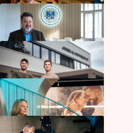
Desítky milionů pro dobrovolné hasiče
i studenty
Ostatní
Nejlepší kávu na světě si může dát každý,
říká šéf pražírny Doubleshot
Gastronomie
Auditor je jako psycholog. Po pár otázkách
pozná, jak firma přemýšlí a jestli něco
neskrývá
Podnikání
Jejich čokoládu si lidé zamilovali. Firma
Janek spustila výrobu v nové hale