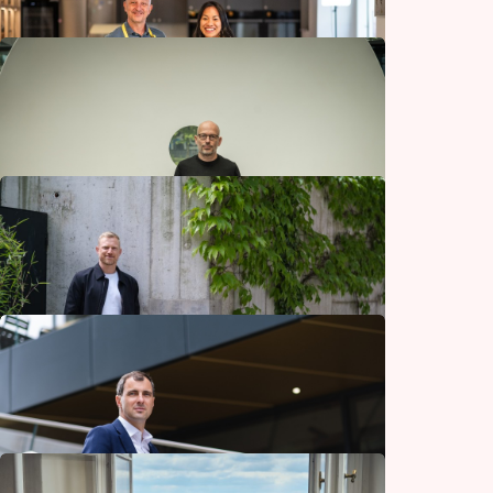
Milovník pomalého cestování, který přešel
celé Česko: Když mi zakázali běhat, začal
jsem chodit
Cestování
Potřebujeme víc nadšenců s odvahou
rozjet netradiční street food koncepty
Gastronomie
Milion prodaných kopií první den nás
překvapil
Technologie
Chybí nám hořčík, zdravé mastné kyseliny