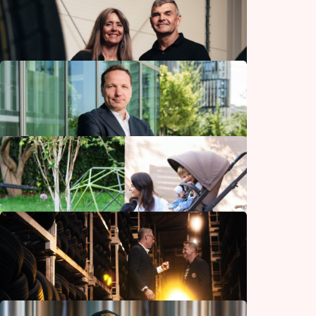
Učit o penězích prakticky a zábavně
Vzdělávání a práce
Co běžně trvá roky, vznikne za pár měsíců.
Modulární výstavba mění pravidla hry
Bydlení a zahrada
Hustíte gumy kvůli spotřebě na vyšší tlak
Automoto
Velký byznys se neobejde bez jistoty
Finance