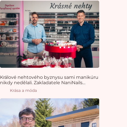
Králové nehtového byznysu sami manikúru
nikdy nedělali. Zakladatele NaniNails
k oboru přivedla náhoda
Krása a móda